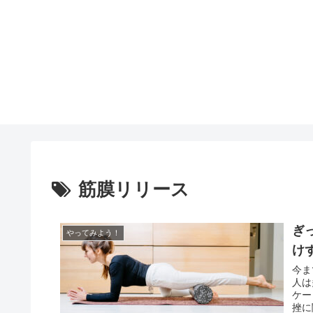
筋膜リリース
ぎ
やってみよう！
け
今ま
人は
ケー
挫に